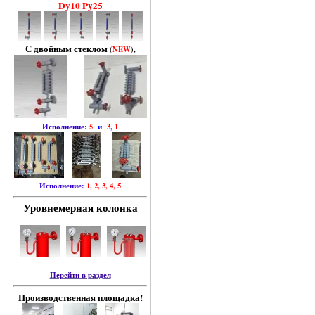
Dy10 Py25
С двойным стеклом
(
NEW
),
Исполнение:
5
и
3
,
1
Исполнение:
1, 2, 3, 4, 5
Уровнемерная колонка
Перейти в раздел
Производственная площадка!