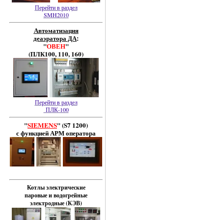
Перейти в раздел
SMH2010
Автоматизация
деаэратора ДА
:
"
ОВЕН
"
(ПЛК100, 110, 160)
Перейти в раздел
ПЛК-100
"
SIEMENS
" (S7 1200)
с функцией АРМ оператора
Котлы электрические
паровые и
водогрейные
электродные (КЭВ)