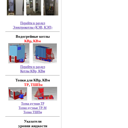
Перейти в раздел
Электрокотлы (КЭВ, КЭП)
Водогрейные котлы
КВр
,
КВм
Перейти в раздел
Котлы КВр, КВм
Топки для КВр, КВм
ТР
,
ТШПм
Топка ручная ТР
Топки ручные ТР-М
Топки ТШПм
Указатели
уровня жидкости