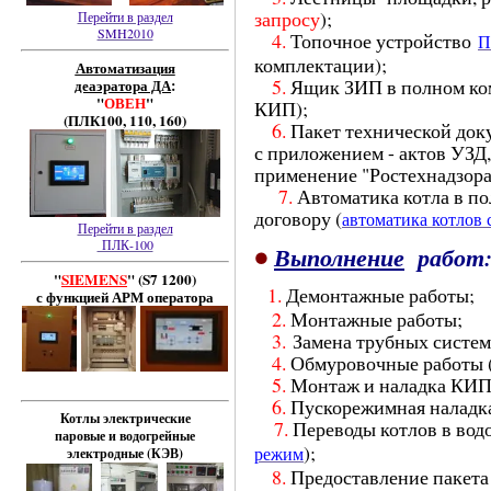
запросу
);
Перейти в раздел
SMH2010
4.
Топочное устройство
П
комплектации);
Автоматизация
5.
Ящик ЗИП в полном ком
деаэратора ДА
:
"
ОВЕН
"
КИП);
(ПЛК100, 110, 160)
6.
Пакет технической док
с приложением - актов УЗД
применение "Ростехнадзора
7.
Автоматика котла в по
договору (
автоматика котлов
Перейти в раздел
ПЛК-100
•
Выполнение
работ
"
SIEMENS
" (S7 1200)
1.
Демонтажные работы;
с функцией АРМ оператора
2.
Монтажные работы;
3.
Замена трубных систем
4.
Обмуровочные работы (
5.
Монтаж и наладка КИ
6.
Пускорежимная наладк
Котлы электрические
7.
Переводы котлов в вод
паровые и
водогрейные
);
электродные (КЭВ)
режим
8.
Предоставление пакета