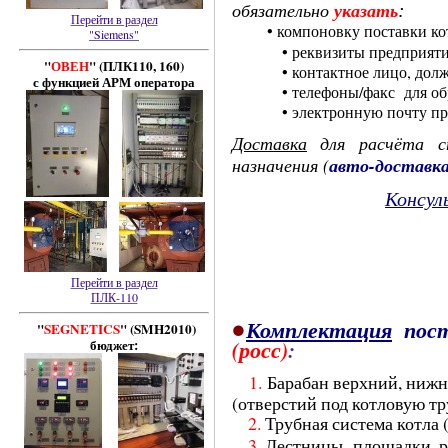
указать
:
обязательно
Перейти в раздел
•
компоновку поставки к
"Siemens"
• реквизиты предприяти
"
ОВЕН
" (ПЛК110, 160)
• контактное лицо, должн
с функцией АРМ оператора
• телефоны/факс для обра
•
электронную почту пр
Доставка
для расчёта с
(
авто-доставк
назначения
К
онсул
Перейти в раздел
ПЛК-110
•
К
омплектация
пос
"
SEGNETICS
" (SMH2010)
бюджет:
(росс)
:
1.
Барабан верхний, ниж
(отверстий под котловую тр
2.
Т
рубная система котла 
3.
Лестницы площадки, ра