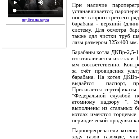
При наличие пароперегр
устанавливается; паропере
после второго-третьего р
перйти на видео
барабана - верхний (длин
систему. Для осмотра бар
также для чистки труб ш
лазы размером 325х400 мм.
Барабаны котла ДКВр-2,5-1
изготавливается из стали 
мм соответственно. Контр
за счёт провидения ульт
барабана. На котёл ДКВр-
выдаётся паспорт, при
Прилагается сертификаты
"Федеральной службой по
атомному надзору ". Э
выполнены из стальных б
котлах имеются торцевые 
периодической продувки к
Пароперегреватели котлов
ходу газов га­зоходе, 