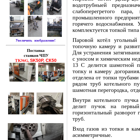
водотрубныей предназна
слабоперегретого пара,
промышленного предприяти
горячего водоснабжения. 
комплектуется топкой типа
Паровой котёл угольный
Увеличить изображение!
топочную камеру и развит
Поставка
Для устранения затягиван
станков ЧПУ
с уносом и химическим нед
ТК36G,
SK50P, СК50
13 С делится шамотной пе
топку и камеру догорания
отделена от топки трубами
рядом труб котельного пу
шамотная перегородка, отд
Внутри котельного пучка 
делит пучок на первый
горизонтальный разворот 
труб.
Вход газов из топки в кам
асимметричные.