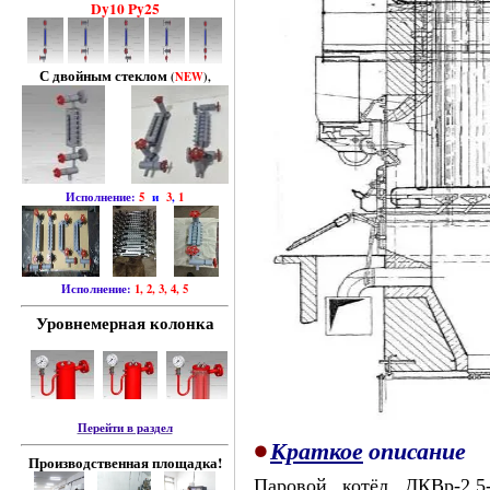
Dy10 Py25
С двойным стеклом
(
NEW
),
Исполнение:
5
и
3
,
1
Исполнение:
1, 2, 3, 4, 5
Уровнемерная колонка
Перейти в раздел
•
Краткое
описание
Производственная площадка!
Паровой котёл ДКВр-2,5