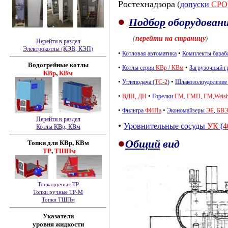
Ростехнадзора (
допуски
СРО
•
Подбор
оборудован
(
перейти на страницу
)
Перейти в раздел
Электрокотлы (КЭВ, КЭП)
•
•
Котловая автоматика
Комплекты бараб
Водогрейные котлы
•
•
Котлы серии
КВр
/
КВм
Загрузочный 
КВр
,
КВм
•
•
Углеподача (
ТС-2
)
Шлакозолоудолени
•
•
ВДН
,
ДН
Горелки
ГМ
,
ГМП
,
ГМ
,
Weis
•
•
Фильтра
ФИПа
Экономайзеры
ЭБ
,
БВ
Перейти в раздел
•
Уровнительные сосуды
УК
(
4
Котлы КВр, КВм
•
Общий
вид
Топки для КВр, КВм
ТР
,
ТШПм
Топка ручная ТР
Топки ручные ТР-М
Топки ТШПм
Указатели
уровня жидкости