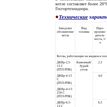
кот­ле составляет более 20
Госгортехнадзора.
•
Технические
характ
Заводское
Вид
Паро-
обозначение
топлива
произво-
котла
дитель-
ность, т/
ч
Котлы, работающие на жидком и газ
ДКВр-2,5-
Каменный/
2,5
13 С
бурый
(ПТЛ-РПК)
уголь
ДКВр-4-13
4,0
С
(ПТЛ-РПК)
ДКВр-4-13-
250 С
(ПТЛ-РПК)
ДКВр-6,5-
6,5
13 С