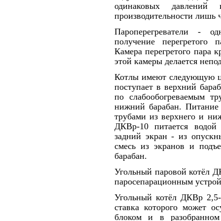
одинаковых давлений 
производительности лишь 
Пароперегреватели - о
получение перегрето­го 
Камера перегретого пара кр
этой камеры делается непод
Котлы имеют следующую ци
поступает в верхний бараб
по слабообогреваемым тр
нижний барабан. Питание 
трубами из верхнего и ни
ДКВр-10 питается водой 
задний экран - из опускн
смесь из экранов и подъ
барабан.
Угольный паровой котёл Д
паросепарационным устрой
Угольный котёл ДКВр 2,5-
ставка которого может ос
блоком и в разоб­ранно