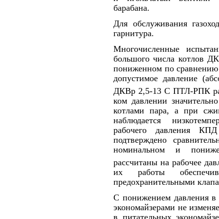
барабана.
Для обслуживания газоход
гарнитура.
Многочисленные испытан
большого числа котлов ДК
пониженном по сравнению 
допу­стимое давление (аб
ДКВр 2,5-13 С ПТЛ-РПК ра
ком давлении значительно
котлами пара, а при сжи
наблюдается низкотемп
рабочего давления КПД 
подтвержде­но сравнител
номинальном и пониже
рассчитаны на рабочее дав­
их работы обеспечив
предохранительными клапа
С понижением давления в 
экономайзе­рами не изменяе
в питательных экономайзе