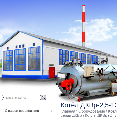
Котёл ДКВр-2,5-1
О нашем предприятии
Главная
\
Оборудование
\
Котл
серии ДКВр
\
Котлы ДКВр (С)
\