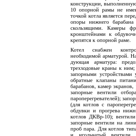
конструкции, выполненную
10 опорной ра­мы не имею
точкой котла является пере
опоры нижнего барабана
скользящими. Камеры фр
кронштейнами к обдувочн
крепятся к опорной раме.
Котел снабжен контро
необходимой арматурой. На
дующая арматура: предо
трехходовые краны к ним;
запорными устройствами у
обратные клапаны пи­тан
барабанов, камер экранов, 
запорные вентили отбор
пароперегревателей); запор
(для котлов с па­роперег
обдувки и прогрева нижне
котлов ДКВр-10); вентили
запорные вентили на лини
проб пара. Для котлов ти
и игольчатый вентили 