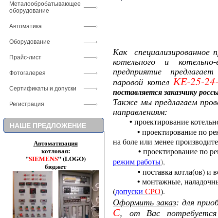
Металообробатывающее
оборудование
Автоматика
Оборудование
Как
специализированное
п
Прайс-лист
котельного и котельно-
предприятие предлагае
Фотогалерея
КЕ-25-24
паровой
котел
Сертификаты и допуски
поставляется заказчику росс
Также мы
предлагаем пров
Регистрация
направлениям:
• проектирование котельно
НАШЕ ПРЕДЛОЖЕНИЕ
• проектирование по ре
на боле или менее производит
Автоматизация
котловая
:
• проектирование по рекон
"
SIEMENS
" (LOGO)
),
режим работы
бюджет
• поставка котла(ов) и всп
• монтажные, наладочные 
(
).
допуски
СРО
Оформить заказ
:
для приоб
С
,
от
Вас потребуетс