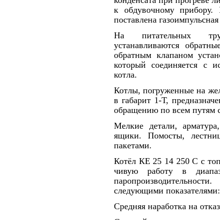
конденсата при прогреве л
к обдувочному прибору.
поставлена газоимпульсная
На питательных труб
устанавливаются обратны
обратным клапаном уста
который соединяется с и
котла.
Котлы, погруженные на же
в габарит 1-Т, предназ
обращению по всем путям с
Мелкие детали, арматура
ящики. Помосты, лестни
пакетами.
Котёл КЕ 25 14 250 С с то
чивую работу в диапа
паропроизводительности.
следую­щими показателями:
Средняя наработк