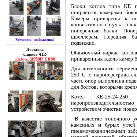
Блоки котлов типа КЕ пр
опираются камерами боко
Камеры приварены к шв
конвективного пучка блок
попереч­ные балки. Поп
швеллерам. Передняя ба
Увеличить изображение!
подвижно.
Поставка
Обвязочный каркас котлов
станков ЧПУ
приваренных вдоль камер б
ТК36G,
SK50P, СК50
Для возможности перемеще
250 С с пароперегривател
часть опор выполнена под
для болтов, ко­торыми крепя
Котёл КЕ-25-24-2
паропроизводительностью
устройством очистки поверх
В качестве топочного ус
каменных и бурых углей
пневмомеханическими заб