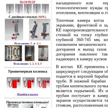
Dy10 Py25
насыщенного или пере
технологические нужды п
отопления, вентиляции и г
С двойным стеклом
(
NEW
),
Топочная камера котла 
экранами, фронтовой и за
КЕ паропроизводительность
стенкой на топку глуби
глубиной 360-745 мм, к
Исполнение:
5
и
3
,
1
снижением механического 
догорания и выход газов
догорания наклонен так
падающих в камеру кусков 
Исполнение:
1, 2, 3, 4, 5
В котлах КЕ применена сх
Уровнемерная колонка
циркулирует следую­щим обр
подается в верхний бараб
трубе. В нижний барабан 
трубам кипятильного пучка.
является подъемной. Из 
Перейти в раздел
трубам поступает в каме
экранов осуществляется т
Производственная площадка!
стоякам, располо­женным на