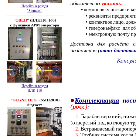
указать
:
обязательно
Перейти в раздел
•
компоновку поставки к
"Siemens"
• реквизиты предприяти
"
ОВЕН
" (ПЛК110, 160)
• контактное лицо, должн
с функцией АРМ оператора
• телефоны/факс для обра
•
электронную почту пр
Доставка
для расчёта с
(
авто-доставк
назначения
К
онсул
Перейти в раздел
ПЛК-110
•
К
омплектация
пос
"
SEGNETICS
" (SMH2010)
бюджет:
(росс)
:
1.
Барабан верхний, ниж
(отверстий под котловую тр
2.
Встраиваемый паропере
3.
Т
рубная система котла 