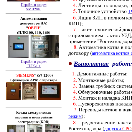
4.
Лестницы площадки, ра
Перейти в раздел
SMH2010
5.
Топочное устройство
Т
6.
Ящик ЗИП в полном ком
Автоматизация
КИП);
деаэратора ДА
:
"
ОВЕН
"
7.
Пакет технической док
(ПЛК100, 110, 160)
с приложением - актов УЗД
применение "Ростехнадзора
8
.
Автоматика котла в по
договору (
автоматика котлов
•
Перейти в раздел
Выполнение
работ
ПЛК-100
1.
Демонтажные работы;
"
SIEMENS
" (S7 1200)
2.
Монтажные работы;
с функцией АРМ оператора
3.
Замена трубных систем
4.
Обмуровочные работы (
5.
Монтаж и наладка КИ
6.
Пускорежимная наладк
7.
Переводы котлов в вод
Котлы электрические
);
режим
паровые и
водогрейные
8.
Предоставление пакета
электродные (КЭВ)
Ростехнадзора (
допуски
СРО