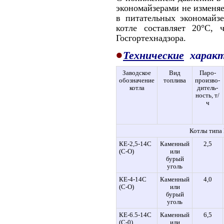
экономайзерами не изменяет
в питательных экономайз
котле со­ставляет 20°С, 
Госгортехнадзора.
•
Технические
характ
Заводское
Вид
Паро-
обозначение
топлива
произво-
котла
дитель-
ность, т/
ч
Котлы типа
КЕ-2,5-14С
Каменный
2,5
(С-О)
или
бурый
уголь
КЕ-4-14С
Каменный
4,0
(С-О)
или
бурый
уголь
КЕ-6.5-14С
Каменный
6,5
(С-0)
или