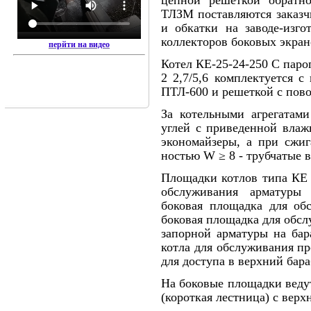
цепной решеткой обратн
ТЛЗМ поставляются заказч
и обкатки на заводе-изго
коллекторов боковых экран
перйти на видео
Котел КЕ-25-24-250 С паро
2 2,7/5,6 комплектуется 
ПТЛ-600 и решеткой с пов
За котельными агрегатам
углей с при­веденной вла
экономайзеры, а при сжи­
ностью W ≥ 8 - трубчатые в
Площадки котлов типа КЕ 
обслужи­вания арматуры
боковая площадка для об­
боковая площадка для обсл
запорной ар­матуры на бар
котла для обслуживания пр
для доступа в верхний бара
На боковые площадки веду
(короткая лестница) с вер