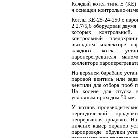
Каждый котел типа Е (КЕ) 
ч оснащен кон­трольно-изм
Котлы КЕ-25-24-250 с паро
2 2,7/5,6 оборудован двумя
которых кон­трольный
контрольный предохрани
выходном коллекторе пар
каждого котла уста
пароперегревателя мано
коллекторе па­роперегреват
На верхнем барабане устан
паровой вен­тиль или задв
вентили для отбора проб п
На ко­лене для спуска 
условным проходом 50 мм.
У котлов производительно
периодической продувк
непрерыв­ная продувки. На
нижних камер экранов 
паропроводе обдувки уста