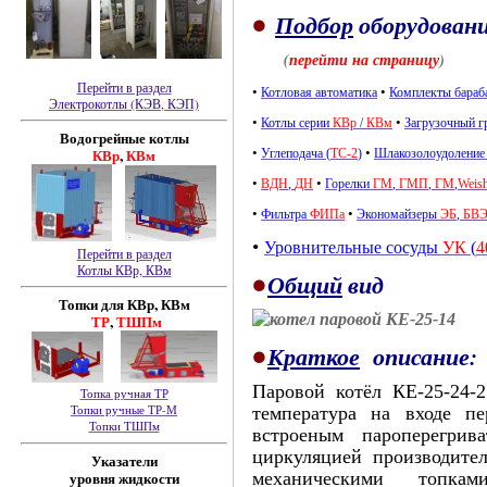
•
Подбор
оборудован
(
перейти на страницу
)
Перейти в раздел
•
•
Котловая автоматика
Комплекты бараб
Электрокотлы (КЭВ, КЭП)
•
•
Котлы серии
КВр
/
КВм
Загрузочный 
Водогрейные котлы
КВр
,
КВм
•
•
Углеподача (
ТС-2
)
Шлакозолоудолени
•
•
ВДН
,
ДН
Горелки
ГМ
,
ГМП
,
ГМ
,
Weis
•
•
Фильтра
ФИПа
Экономайзеры
ЭБ
,
БВ
•
Уровнительные сосуды
УК
(
4
Перейти в раздел
Котлы КВр, КВм
•
Общий
вид
Топки для КВр, КВм
ТР
,
ТШПм
•
Краткое
описание:
Паровой котёл КЕ-25-24-2
Топка ручная ТР
Топки ручные ТР-М
температура на входе пе
Топки ТШПм
встроеным пароперегрив
циркуляцией производител
Указатели
уровня жидкости
механическими топка